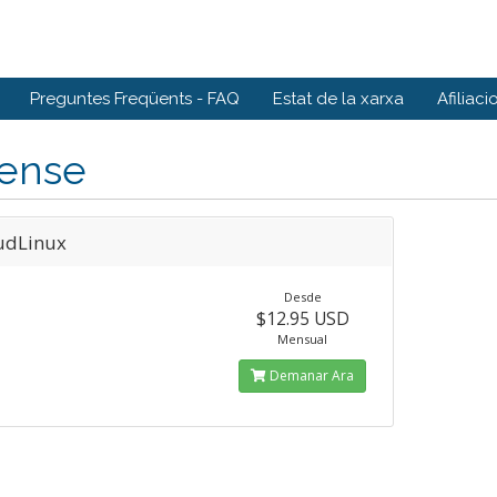
Preguntes Freqüents - FAQ
Estat de la xarxa
Afiliaci
cense
udLinux
Desde
$12.95 USD
Mensual
Demanar Ara