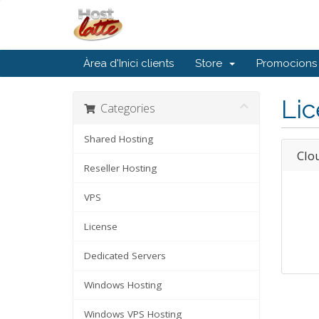
Àrea d'Inici clients
Store
Promocions
Li
Categories
Shared Hosting
Clo
Reseller Hosting
VPS
License
Dedicated Servers
Windows Hosting
Windows VPS Hosting