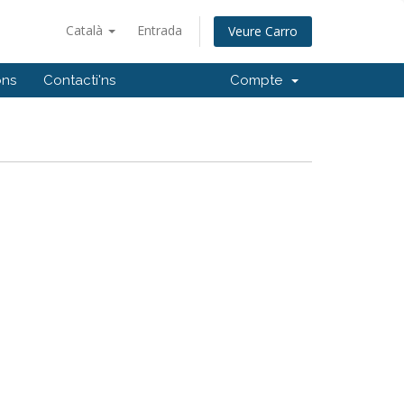
Català
Entrada
Veure Carro
ons
Contacti'ns
Compte