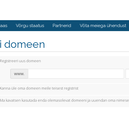
baas
Võrgu staatus
Partnerid
Võta meiega ühendust
li domeen
Registreeri uus domeen
www.
Kanna üle oma domeen meile teisest registrist
Ma kavatsen kasutada enda olemasolevat domeeni ja uuendan oma nimese