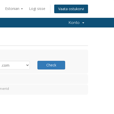
Estonian
Logi sisse
Vaata ostukorvi
Konto
Check
rverid