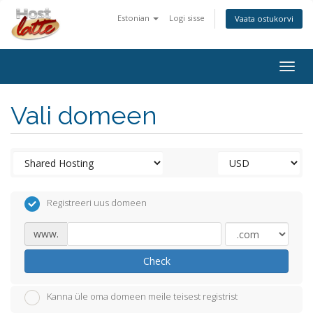
Estonian
Logi sisse
Vaata ostukorvi
Togg
navig
Vali domeen
Registreeri uus domeen
www.
Check
Kanna üle oma domeen meile teisest registrist