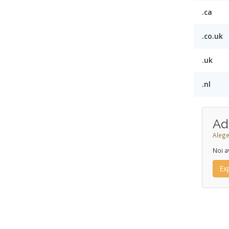
.ca
.co.uk
.uk
.nl
Ad
Alege
Noi a
Ex