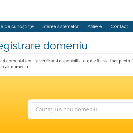
ca de cunoștințe
Starea sistemelor
Afiliere
Contact
egistrare domeniu
eți domeniul dorit și verificați-i disponibilitatea; dacă este liber pent
 un alt domeniu.