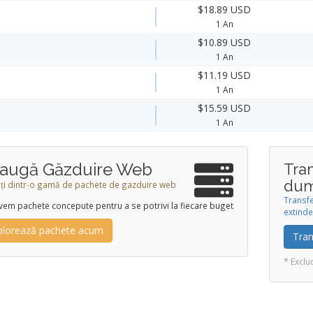
$18.89 USD
1 An
$10.89 USD
1 An
$11.19 USD
1 An
$15.59 USD
1 An
augă Găzduire Web
Tra
dum
ți dintr-o gamă de pachete de gazduire web
Transf
vem pachete concepute pentru a se potrivi la fiecare buget
extinde
plorează pachete acum
Tran
* Exclu