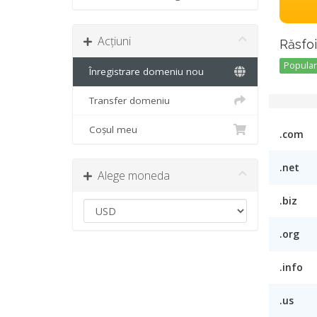
Acțiuni
Răsfoi
Popular 
Înregistrare domeniu nou
Transfer domeniu
Coșul meu
.com
.net
Alege moneda
.biz
.org
.info
.us