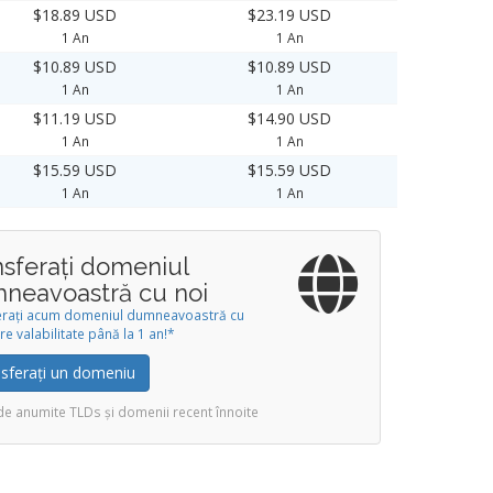
$18.89 USD
$23.19 USD
1 An
1 An
$10.89 USD
$10.89 USD
1 An
1 An
$11.19 USD
$14.90 USD
1 An
1 An
$15.59 USD
$15.59 USD
1 An
1 An
nsferați domeniul
neavoastră cu noi
erați acum domeniul dumneavoastră cu
re valabilitate până la 1 an!*
sferați un domeniu
de anumite TLDs și domenii recent înnoite