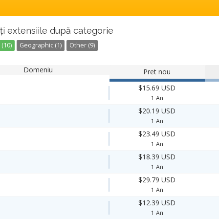
ți extensiile după categorie
(10)
Geographic (1)
Other (9)
Domeniu
Pret nou
$15.69 USD
1 An
$20.19 USD
1 An
$23.49 USD
1 An
$18.39 USD
1 An
$29.79 USD
1 An
$12.39 USD
1 An