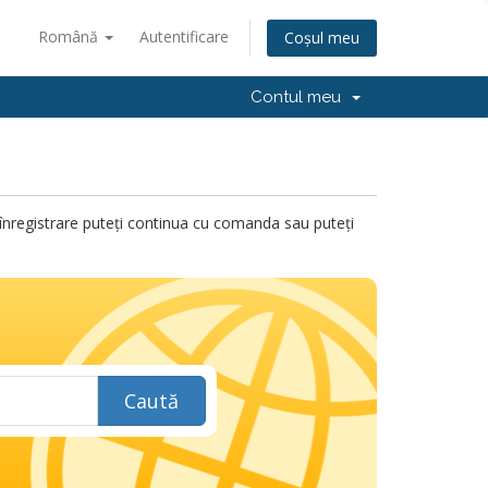
Română
Autentificare
Coșul meu
Contul meu
ru înregistrare puteți continua cu comanda sau puteți
Caută