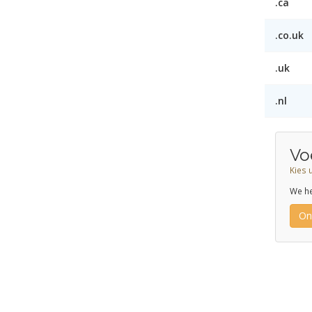
.ca
.co.uk
.uk
.nl
Vo
Kies 
We he
On