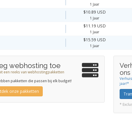
1 Jaar
$10.89 USD
1 Jaar
$11.19 USD
1 Jaar
$15.59 USD
1 Jaar
eg webhosting toe
Ver
ons
uit een reeks van webhostingpakketten
Verhui
bben pakketten die passen bij elk budget!
jaar!*
tdek onze pakketten
Tra
* Excl