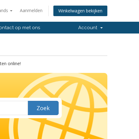
ands
Aanmelden
Winkelwagen bekijken
ntact op met ons
Account
en online!
Zoek