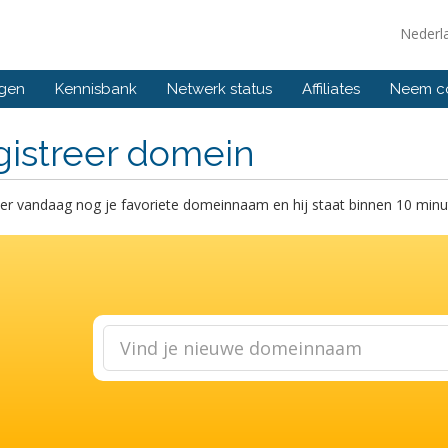
Nederl
ngen
Kennisbank
Netwerk status
Affiliates
Neem co
gistreer domein
er vandaag nog je favoriete domeinnaam en hij staat binnen 10 minut